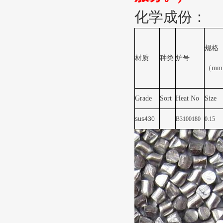
化学成份：
规格
材质
种类
炉号
（
mm
Grade
Sort
Heat No
Size
sus430
B3100180
0.15